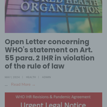
Open Letter concerning
WHO’s statement on Art.
55 para. 2 IHR in violation
of the rule of law
MAI 1, 2024
|
HEALTH
|
ADMIN
Open
...
Read More →
Letter
concerning
WHO’s