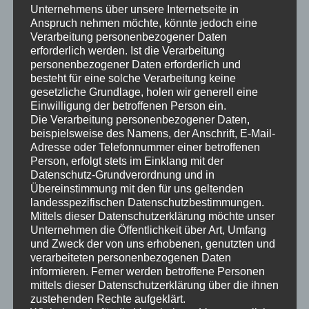
Internationaler
Unternehmens über unsere Internetseite in
Tragweite
Anspruch nehmen möchte, könnte jedoch eine
Verarbeitung personenbezogener Daten
erforderlich werden. Ist die Verarbeitung
personenbezogener Daten erforderlich und
besteht für eine solche Verarbeitung keine
gesetzliche Grundlage, holen wir generell eine
Einwilligung der betroffenen Person ein.
Die Verarbeitung personenbezogener Daten,
beispielsweise des Namens, der Anschrift, E-Mail-
Adresse oder Telefonnummer einer betroffenen
Person, erfolgt stets im Einklang mit der
Datenschutz-Grundverordnung und in
Negotiations of
Übereinstimmung mit den für uns geltenden
landesspezifischen Datenschutzbestimmungen.
International Concern
Mittels dieser Datenschutzerklärung möchte unser
Unternehmen die Öffentlichkeit über Art, Umfang
und Zweck der von uns erhobenen, genutzten und
OKTOBER 8, 2023
|
HEALTH
|
ADMIN
verarbeiteten personenbezogenen Daten
Nego
The WHO´s Pandemic Lawmaking
...
Read More →
informieren. Ferner werden betroffene Personen
mittels dieser Datenschutzerklärung über die ihnen
of
zustehenden Rechte aufgeklärt.
Inter