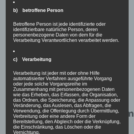
a
Global
b) betroffene Person
Health
Betroffene Person ist jede identifizierte oder
Emergency
identifizierbare natürliche Person, deren
Mode:
personenbezogene Daten von dem für die
Verarbeitung Verantwortlichen verarbeitet werden.
Implications
for
Health
c) Verarbeitung
and
Verarbeitung ist jeder mit oder ohne Hilfe
Human
automatisierter Verfahren ausgeführte Vorgang
Rights
oder jede solche Vorgangsreihe im
Zusammenhang mit personenbezogenen Daten
Law
wie das Erheben, das Erfassen, die Organisation,
https://multipolar-
das Ordnen, die Speicherung, die Anpassung oder
Veränderung, das Auslesen, das Abfragen, die
magazin.de/artikel/pandem
Verwendung, die Offenlegung durch Übermittlung,
Verbreitung oder eine andere Form der
und-globale-
Bereitstellung, den Abgleich oder die Verknüpfung,
die Einschränkung, das Löschen oder die
ueberwachung
Vernichtung.