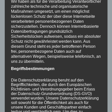
The Proposed
Wir haben als für die Verarbeitung Verantwortlicher
Conc
zahlreiche technische und organisatorische
Amendments to the
Maßnahmen umgesetzt, um einen möglichst
lückenlosen Schutz der über diese Internetseite
International Health
verarbeiteten personenbezogenen Daten
sicherzustellen. Dennoch können Internetbasierte
Regulations: An Analysis
Datenübertragungen grundsätzlich
Sicherheitslücken aufweisen, sodass ein absoluter
Schutz nicht gewährleistet werden kann. Aus
FEBRUAR 27, 2023
|
HEALTH
|
ADMIN
diesem Grund steht es jeder betroffenen Person
The Proposed Amendments to the International
frei, personenbezogene Daten auch auf
The
Health Regulations: An Analysis
...
Read More →
alternativen Wegen, beispielsweise telefonisch, an
uns zu übermitteln.
Propos
Amend
Begriffsbestimmungen
to
Die Datenschutzerklärung beruht auf den
the
Begrifflichkeiten, die durch den Europäischen
Interna
Richtlinien- und Verordnungsgeber beim Erlass
der Datenschutz-Grundverordnung (DS-GVO)
Health
verwendet wurden. Unsere Datenschutzerklärung
Regulat
soll sowohl für die Öffentlichkeit als auch für
unsere Kunden und Geschäftspartner einfach
An
lesbar und verständlich sein. Um dies zu