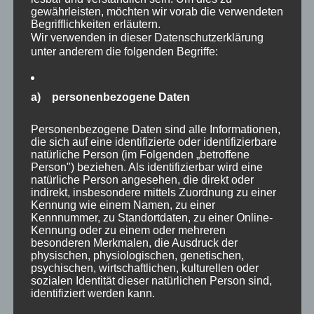
Analysi
gewährleisten, möchten wir vorab die verwendeten
Begrifflichkeiten erläutern.
Wir verwenden in dieser Datenschutzerklärung
unter anderem die folgenden Begriffe:
a) personenbezogene Daten
Personenbezogene Daten sind alle Informationen,
die sich auf eine identifizierte oder identifizierbare
natürliche Person (im Folgenden „betroffene
Person") beziehen. Als identifizierbar wird eine
Entrenching a Global
natürliche Person angesehen, die direkt oder
indirekt, insbesondere mittels Zuordnung zu einer
Health Emergency Mode:
Kennung wie einem Namen, zu einer
Implications for Health
Kennnummer, zu Standortdaten, zu einer Online-
Kennung oder zu einem oder mehreren
and Human Rights Law
besonderen Merkmalen, die Ausdruck der
physischen, physiologischen, genetischen,
psychischen, wirtschaftlichen, kulturellen oder
sozialen Identität dieser natürlichen Person sind,
NOVEMBER 1, 2022
|
HEALTH
|
ADMIN
identifiziert werden kann.
Entrenching
...
Read More →