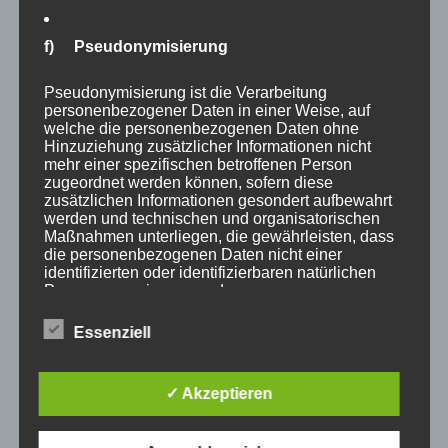
critical reflection on the
legal and human rights
f) Pseudonymisierung
implications of a potential
Pseudonymisierung ist die Verarbeitung
personenbezogener Daten in einer Weise, auf
new international treaty
welche die personenbezogenen Daten ohne
Hinzuziehung zusätzlicher Informationen nicht
on pandemics
mehr einer spezifischen betroffenen Person
zugeordnet werden können, sofern diese
zusätzlichen Informationen gesondert aufbewahrt
JANUAR 27, 2022
|
HEALTH
|
ADMIN
werden und technischen und organisatorischen
Why
...
Read More →
Maßnahmen unterliegen, die gewährleisten, dass
die personenbezogenen Daten nicht einer
the
identifizierten oder identifizierbaren natürlichen
Seitennummerierung
rush?
Person zugewiesen werden.
1
2
Nächste
der
A
Essenziell
call
Beiträge
g) Verantwortlicher oder für die Verarbeitung
for
Verantwortlicher
✓ Akzeptieren
critical
Verantwortlicher oder für die Verarbeitung
reflection
Verantwortlicher ist die natürliche oder juristische