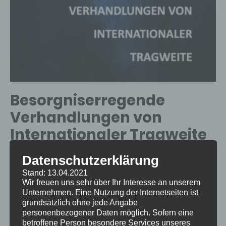
Treaty
on
Pandemic
Preparedness
and
Response:
An
Besorgniserregende
Initial
Verhandlungen von
Analysis
Internationaler Tragweite
and
Underexamined
Datenschutzerklärung
OKTOBER 30, 2023
|
HEALTH
|
ADMIN
Points
Die Pandemiegesetzgebung der WHO
...
Read More
Stand: 13.04.2021
of
Wir freuen uns sehr über Ihr Interesse an unserem
Besorgniserregende
→
Concern
Unternehmen. Eine Nutzung der Internetseiten ist
Verhandlungen
grundsätzlich ohne jede Angabe
von
personenbezogener Daten möglich. Sofern eine
betroffene Person besondere Services unseres