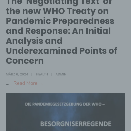
The ‘Negotiating Text’ of
Regulations
the new WHO Treaty on
(2005)
Pandemic Preparedness
by
and Response: An Initial
the
WGIHR
Analysis and
Underexamined Points of
Concern
MÄRZ 6, 2024
|
HEALTH
|
ADMIN
The
...
Read More →
‘Negotiating
Text’
of
the
new
WHO