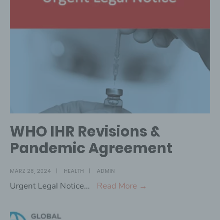
statement
on
Art.
55
para.
2
IHR
in
violation
of
WHO IHR Revisions &
the
Pandemic Agreement
rule
of
MÄRZ 28, 2024
|
HEALTH
|
ADMIN
law
WHO
Urgent Legal Notice
...
Read More →
IHR
Revisions