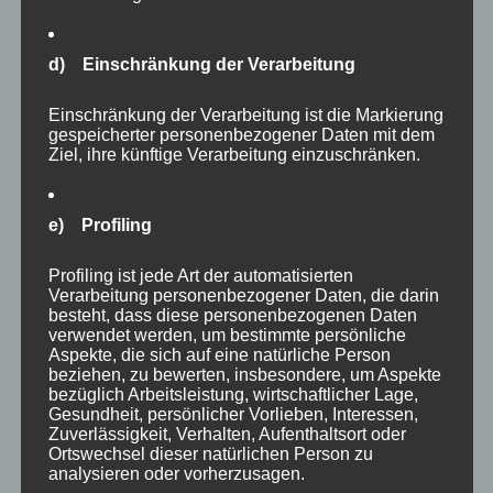
AUGUST 28, 2022
|
HEALTH
|
ADMIN
d) Einschränkung der Verarbeitung
https://multipolar-
...
Read More →
magazin.de/artikel/pandemievertrag-
Einschränkung der Verarbeitung ist die Markierung
gespeicherter personenbezogener Daten mit dem
und-
Ziel, ihre künftige Verarbeitung einzuschränken.
globale-
ueberwachung
e) Profiling
Profiling ist jede Art der automatisierten
Verarbeitung personenbezogener Daten, die darin
besteht, dass diese personenbezogenen Daten
verwendet werden, um bestimmte persönliche
Aspekte, die sich auf eine natürliche Person
beziehen, zu bewerten, insbesondere, um Aspekte
bezüglich Arbeitsleistung, wirtschaftlicher Lage,
Gesundheit, persönlicher Vorlieben, Interessen,
Zuverlässigkeit, Verhalten, Aufenthaltsort oder
Ortswechsel dieser natürlichen Person zu
Why the rush? A call for
analysieren oder vorherzusagen.